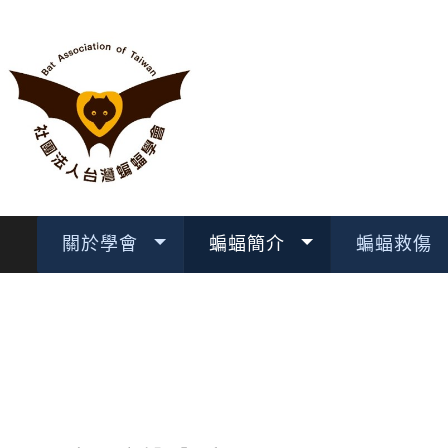
關於學會
蝙蝠簡介
蝙蝠救傷