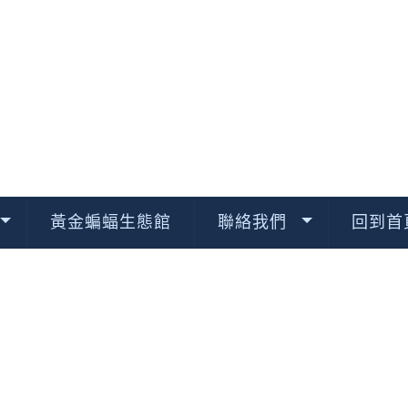
黃金蝙蝠生態館
聯絡我們
回到首