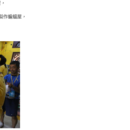
屋，
製作蝙蝠屋，